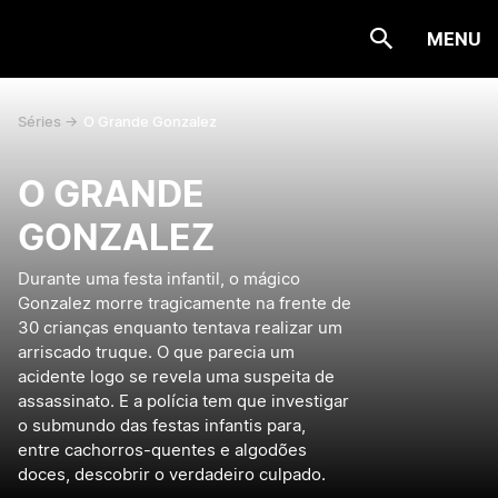
MENU
Séries ->
O Grande Gonzalez
O GRANDE
GONZALEZ
Durante uma festa infantil, o mágico
Gonzalez morre tragicamente na frente de
30 crianças enquanto tentava realizar um
arriscado truque. O que parecia um
acidente logo se revela uma suspeita de
assassinato. E a polícia tem que investigar
o submundo das festas infantis para,
entre cachorros-quentes e algodões
doces, descobrir o verdadeiro culpado.