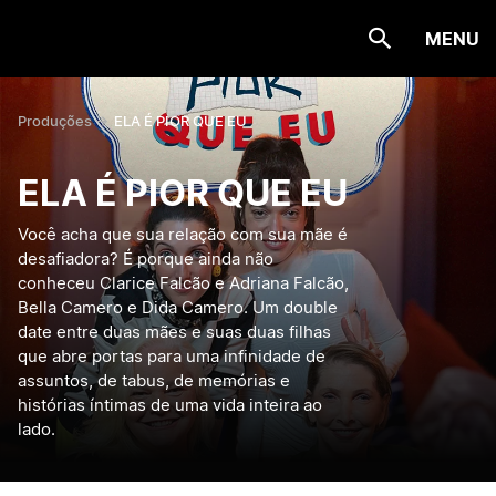
MENU
Produções ->
ELA É PIOR QUE EU
ELA É PIOR QUE EU
Você acha que sua relação com sua mãe é
desafiadora? É porque ainda não
conheceu Clarice Falcão e Adriana Falcão,
Bella Camero e Dida Camero. Um double
date entre duas mães e suas duas filhas
que abre portas para uma infinidade de
assuntos, de tabus, de memórias e
histórias íntimas de uma vida inteira ao
lado.