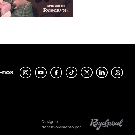
-nos
Design e
desenvolvimento por