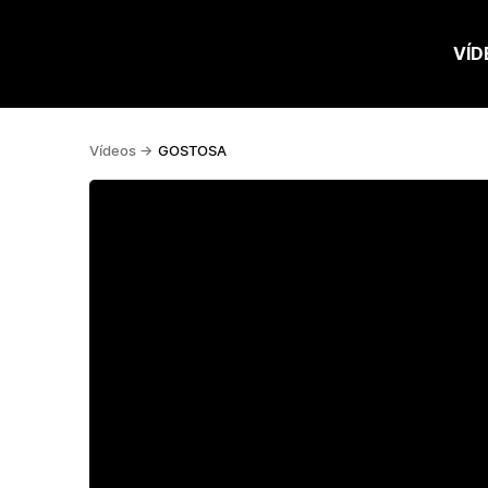
VÍD
Vídeos ->
GOSTOSA