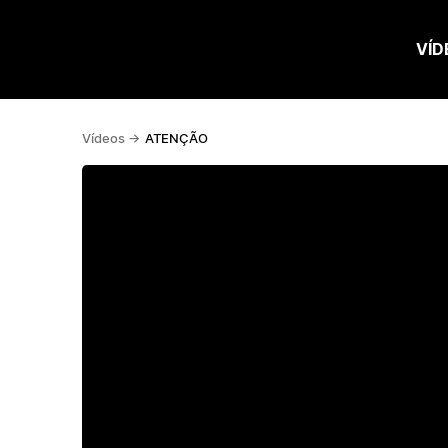
VÍD
Vídeos ->
ATENÇÃO