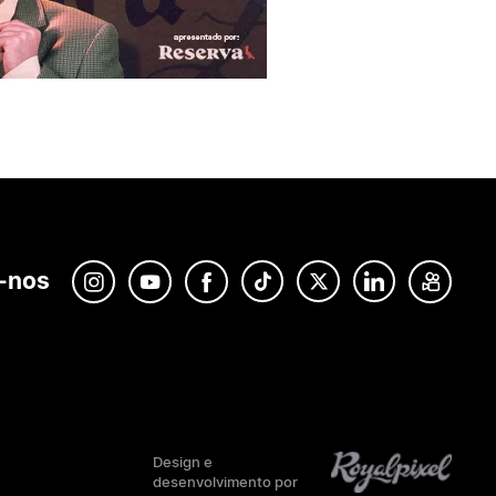
-nos
Design e
desenvolvimento por