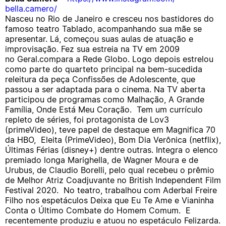
bella.camero/
Nasceu no Rio de Janeiro e cresceu nos bastidores do
famoso teatro Tablado, acompanhando sua mãe se
apresentar. Lá, começou suas aulas de atuação e
improvisação. Fez sua estreia na TV em 2009
no Geral.compara a Rede Globo. Logo depois estrelou
como parte do quarteto principal na bem-sucedida
releitura da peça Confissões de Adolescente, que
passou a ser adaptada para o cinema. Na TV aberta
participou de programas como Malhação, A Grande
Família, Onde Está Meu Coração. Tem um currículo
repleto de séries, foi protagonista de Lov3
(primeVideo), teve papel de destaque em Magnifica 70
da HBO, Eleita (PrimeVideo), Bom Dia Verônica (netflix),
Últimas Férias (disney+) dentre outras. Integra o elenco
premiado longa Marighella, de Wagner Moura e de
Urubus, de Claudio Borelli, pelo qual recebeu o prêmio
de Melhor Atriz Coadjuvante no British Independent Film
Festival 2020. No teatro, trabalhou com Aderbal Freire
Filho nos espetáculos Deixa que Eu Te Ame e Vianinha
Conta o Último Combate do Homem Comum. E
recentemente produziu e atuou no espetáculo Felizarda.